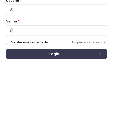
Usuário
*
person
Senha
*
lock
Manter-me conectado
Esqueceu sua senha?
arrow_right_alt
Login